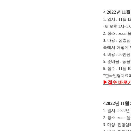
< 2022
년 11
월 
1.
일시
: 11
월 1
-
토 오후
1
시
~5
2.
장소
: zoom
을
3.
내용
: 심층
속에서 어떻게 
4.
비용
: 30
만
5.
준비물
:
동물
6.
접수
: 11
월 1
*
한국인형치료학
▶
접수 바로
<2022
년 11
월
1.
일시
: 2022
년 
2.
장소
: zoom
을
3.
대상
:
인형심