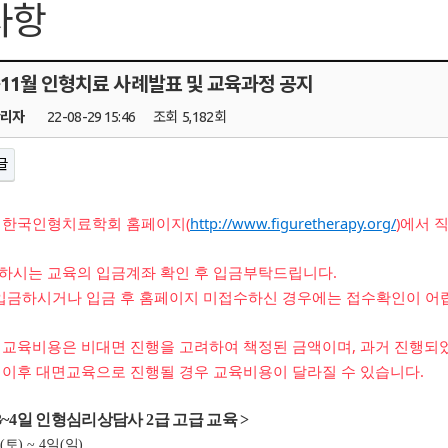
사항
9~11월 인형치료 사례발표 및 교육과정 공지
관리자
22-08-29 15:46
조회
5,182회
글
 한국인형치료학회 홈페이지(
http://www.figuretherapy.org/
)에서 
하시는 교육의 입금계좌 확인 후 입금부탁드립니다.
 입금하시거나 입금 후 홈페이지 미접수하신 경우에는 접수확인이 어
 교육비용은 비대면 진행을 고려하여 책정된 금액이며, 과거 진행되
 이후 대면교육으로 진행될 경우 교육비용이 달라질 수 있습니다.
3
~4
일 인형심리상담사
2
급 고
급 교육
>
일
(
토
) ~ 4
일
(
일
)