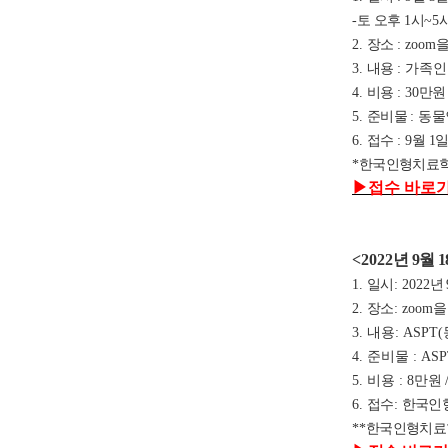
-
토 오후
1
시
~5
2.
장소
: zoom
을
3.
내용
: 가족
4.
비용
: 30
만
5.
준비물
:
동물
6.
접수
: 9
월 1
*
한국인형치료학
▶
접수 바로
<2022
년 9
월 1
1.
일시
: 2022
년 
2.
장소
:
zoom
을
3. 내용: A
4. 준비물 : A
5. 비용 : 8만원
6.
접수
:
한국인
**
한국인형치료