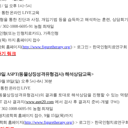
시
/
일 오후
1
시
~5
시
 통한 온라인
LIVE
교육
인형을 통한 진단과 사정, 개입기법 등을 습득하고 해석하는 훈련, 상담회
원
/ 302-1008-6695-91
농협 최재일
인형
(
또는 인형치료카드
)
,
가족인형
일
(
목
)
까지 홈페이지 접수
회 홈페이지
(
http://www.figuretherapy.org/
) >
로그인
>
한국인형치료연구회
가기 링크
8
일 ASPT(동물상징성격유형검사) 해석상담교육
>
9
월 18
일
(
일
)
오후 5
시~8
시 30분
 통한 온라인
LIVE
SPT(동물상징성격유형검사)의 결과를 토대로 해석상담을 진행할 수 있는 역
SPT 검사 결과지(
www.aspt20.com
에서 검사 후 결과지 준비-개별 구비)
/ 302-1008-6695-91
농협 최재일
형치료학회 홈페이지 접수
, 9
월
15
일
(
목
)
까지
학회 홈페이지
(
http://www.figuretherapy.org/
) >
로그인
>
한국인형치료연구