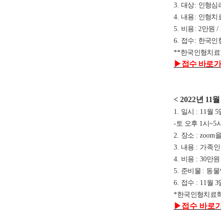
3.
대상
:
인형심
4.
내용
:
인형치료
5.
비용
: 2
만원
/
6.
접수
:
한국인
**
한국인형치료
▶
접수 바로가
< 2022
년 11
월 
1.
일시
: 11
월 5
-
토 오후
1
시
~5
2.
장소
: zoom
을
3.
내용
: 가족
4.
비용
: 30
만
5.
준비물
:
동물
6.
접수
: 11
월 3
*
한국인형치료학
▶
접수 바로