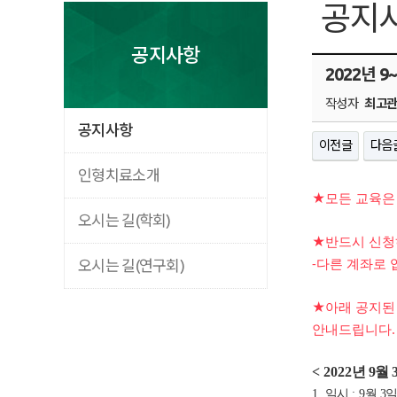
공지
공지사항
2022년 
작성자
최고
공지사항
이전글
다음
인형치료소개
★모든 교육은
오시는 길(학회)
★반드시 신청
-다른 계좌로
오시는 길(연구회)
★아래 공지된
안내드립니다.
< 2022
년 9
월 
1.
일시
: 9
월 3