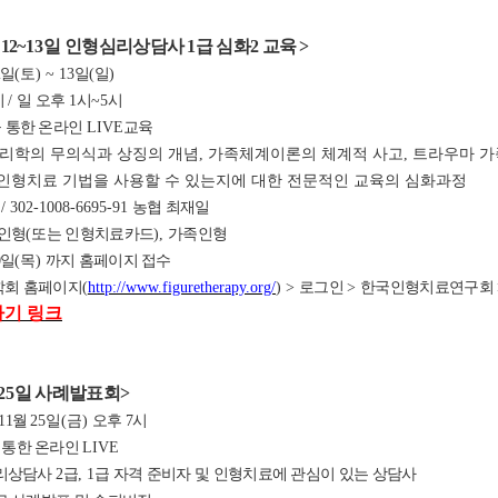
12
~13
일 인형심리상담사
1
급 심화2
교육
>
2
일
(
토
) ~ 13
일
(
일
)
시
/
일 오후
1
시
~5
시
 통한 온라인
LIVE
교육
심리학의 무의식과 상징의 개념, 가족체계이론의 체계적 사고, 트라우마 
인형치료 기법을 사용할 수 있는지에 대한 전문적인 교육의 심화과정
원
/ 302-1008-6695-91
농협 최재일
인형
(
또는 인형치료카드
)
,
가족인형
0
일
(
목
)
까지 홈페이지 접수
회 홈페이지
(
http://www.figuretherapy.org/
) >
로그인
>
한국인형치료연구회
가기 링크
25
일 사례발표회
>
11
월
25
일
(금
)
오후 7
시
 통한 온라인
LIVE
리상담사
2
급
, 1
급 자격 준비자 및 인형치료에 관심이 있는 상담사