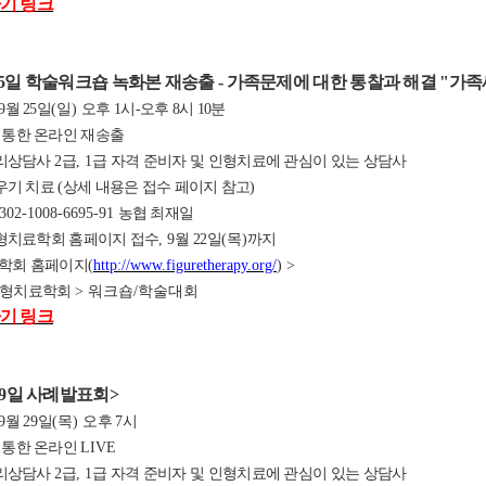
기 링크
5
일 학술워크숍 녹화본 재송출 - 가족문제에 대한 통찰과 해결 "가
9
월 25
일
(일
)
오후 1
시-오후 8시 10분
 통한 온라인 재송출
리상담사
2
급
, 1
급 자격 준비자 및 인형치료에 관심이 있는 상담사
기 치료 (상세 내용은 접수 페이지 참고)
 302-1008-6695-91
농협 최재일
형치료학회 홈페이지 접수
, 9
월 22
일
(목
)
까지
학회 홈페이지
(
http://www.figuretherapy.org/
) >
인형치료학회
> 워크숍/학술대회
기 링크
9
일 사례발표회
>
9
월
29
일
(목
)
오후 7
시
 통한 온라인
LIVE
리상담사
2
급
, 1
급 자격 준비자 및 인형치료에 관심이 있는 상담사