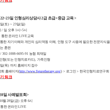
기 링크
22
~23
일 인형심리상담사
2
급 초급
+
중급 교육
>
2
일
(
토
) ~ 23
일
(
일
)
시
/
일 오후
1
시
~5
시
 통한 온라인
LIVE
교육
 통한 자기이해와 개인의 심리역동 이해
,
인형 도구 사용에 필요한 전문지식을
는 훈련
원
/ 302-1008-6695-91
농협 최재일
인형
(
또는 인형치료카드
)
,
가족인형
0
일
(
목
)
까지 홈페이지 접수
회 홈페이지
(
http://www.figuretherapy.org/
) >
로그인
>
한국인형치료연구회
기 링크
28
일 사례발표회
>
10
월
28
일
(금
)
오후 6
시
 통한 온라인
LIVE