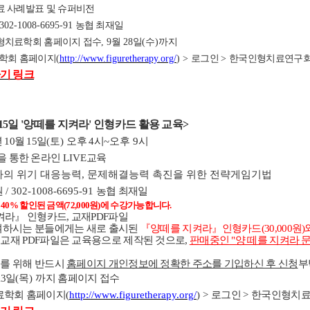
 사례발표 및 슈퍼비전
 302-1008-6695-91
농협 최재일
형치료학회 홈페이지 접수
, 9
월
28
일
(수
)
까지
학회 홈페이지
(
http://www.figuretherapy.org/
) >
로그인
>
한국인형치료연구
기 링크
15
일 '양떼를 지켜라' 인형카드 활용 교육
>
 10
월 15
일
(토
)
오후 4
시
~오후 9시
을 통한 온라인
LIVE
교육
담자의 위기 대응능력, 문제해결능력 촉진을 위한 전략게임기법
원
/ 302-1008-6695-91
농협 최재일
40% 할인된 금액(72,000원)에 수강가능합니다.
켜라
』
인형카드, 교재PDF파일
여하시는 분들에게는 새로 출시된
『
양떼를 지켜라
』
인형카드(30,000원
교재 PDF파일은 교육용으로 제작된 것으로,
판매중인 "양 떼를 지켜라 
부를 위해 반드시
홈페이지 개인정보에 정확한 주소를 기입하신 후 신청
부
13
일
(목
)
까지 홈페이지 접수
료학회 홈페이지
(
http://www.figuretherapy.org/
) >
로그인
>
한국인형치