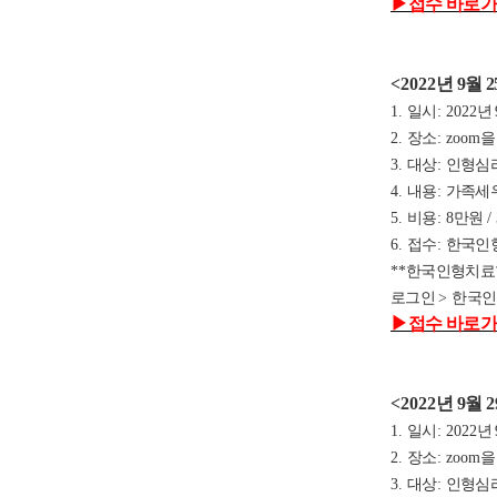
▶
접수 바로가
<2022
년 9
월 2
1.
일시
: 2022
년 
2.
장소
: zoom
을
3.
대상
:
인형심
4.
내용
:
가족세우
5.
비용
: 8
만원
/
6.
접수
:
한국인
**
한국인형치료
로그인
>
한국
▶
접수 바로가
<2022
년 9
월
2
1.
일시
: 2022
년 
2.
장소
: zoom
을
3.
대상
:
인형심