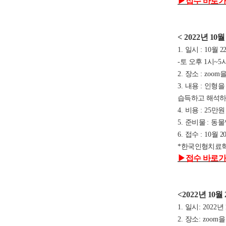
▶
접수 바로가
< 2022
년 10
월 
1.
일시
: 10
월
2
-
토 오후
1
시
~5
2.
장소
: zoom
을
3.
내용
:
인형을
습득하고 해석하
4.
비용
: 25
만
5.
준비물
:
동물
6.
접수
: 10
월 2
*
한국인형치료학
▶
접수 바로가
<2022
년 10
월
1.
일시
: 2022
년 
2.
장소
: zoom
을