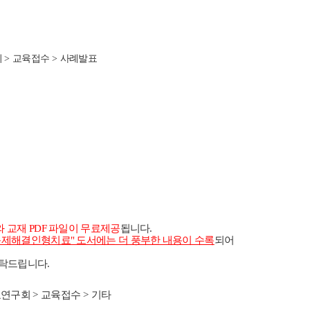
회
>
교육접수
>
사례발표
)와 교재 PDF 파일이 무료제공
됩니다.
문제해결인형치료" 도서에는 더 풍부한 내용이 수록
되어
탁드립니다.
료연구회
>
교육접수
>
기타