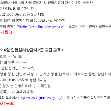
리상담사
2
급
, 1
급 자격 준비자 및 인형치료에 관심이 있는 상담사
 사례발표 및 슈퍼비전
 302-1008-6695-91
농협 최재일
형치료학회 홈페이지 접수
, 10
월
27
일
(목
)
까지
학회 홈페이지
(
http://www.figuretherapy.org/
) >
로그인
>
한국인형치료연구
기 링크
5
~6
일 인형심리상담사
2
급 고
급 교육
>
일
(
토
) ~ 6
일
(
일
)
시
/
일 오후
1
시
~5
시
 통한 온라인
LIVE
교육
인형을 통한 진단과 사정, 개입기법 등을 습득하고 해석하는 훈련, 상담회
원
/ 302-1008-6695-91
농협 최재일
인형
(
또는 인형치료카드
)
,
가족인형
일
(
목
)
까지 홈페이지 접수
회 홈페이지
(
http://www.figuretherapy.org/
) >
로그인
>
한국인형치료연구회
가기 링크