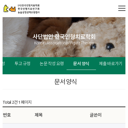
사단법인 한국인형치료학회
Korean Association of Figure Therapy
규정
투고 규정
논문 작성 요령
문서 양식
제출 바로가기
문서 양식
Total 2건
1 페이지
번호
제목
글쓴이