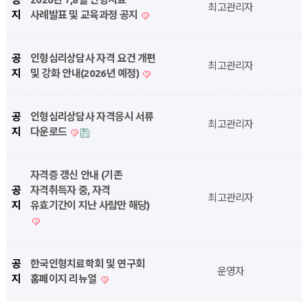
최고관리자
지
사례발표 및 교육과정 공지
공
인형심리상담사 자격 요건 개편
최고관리자
지
및 강화 안내(2026년 예정)
공
인형심리상담사 자격응시 서류
최고관리자
지
다운로드
자격증 갱신 안내 (기존
공
자격취득자 중, 자격
최고관리자
지
유효기간이 지난 사람만 해당)
공
한국인형치료학회 및 연구회
운영자
지
홈페이지 리뉴얼