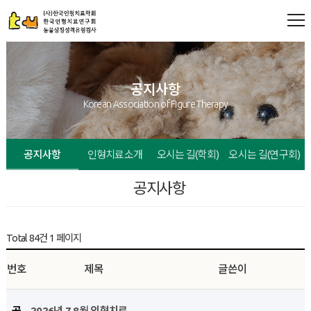
공지사항
Korean Association of Figure Therapy
공지사항
인형치료소개
오시는 길(학회)
오시는 길(연구회)
공지사항
Total 84건
1 페이지
번호
제목
글쓴이
공
2026년 7,8월 인형치료