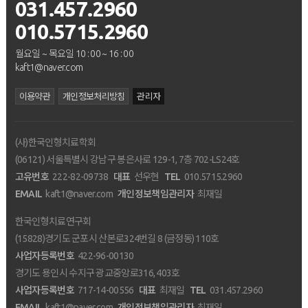
031.457.2960
010.5715.2960
월요일 ~ 목요일 10 : 00 ~ 16 : 00
kaft1@naver.com
이용약관
개인정보처리방침
관리자
(사)한국인형치료학회
(06121) 서울특별시 강남구 봉은사로 129-1, 7층 702-LS24호
고유번호
222-82-09738
대표
선우현
TEL
010.5715.2960
EMAIL
kaft1@naver.com
개인정보책임관리자
최재일
한국인형치료연구회
(15828)경기도 군포시 산본로324번길 8 (금정동) 110호
사업자등록번호
422-96-00130
경기도 용인시 수지구 광교중앙로316, 403호
사업자등록번호
717-14-00556
대표
최재일
TEL
031.457.2960
EMAIL
kaft1@naver.com
개인정보책임관리자
최재일