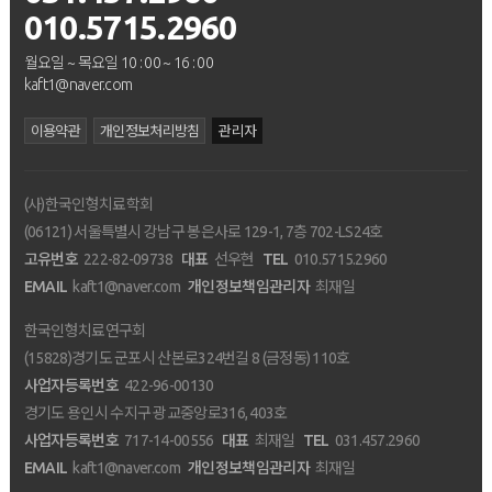
010.5715.2960
월요일 ~ 목요일 10 : 00 ~ 16 : 00
kaft1@naver.com
이용약관
개인정보처리방침
관리자
(사)한국인형치료학회
(06121) 서울특별시 강남구 봉은사로 129-1, 7층 702-LS24호
고유번호
222-82-09738
대표
선우현
TEL
010.5715.2960
EMAIL
kaft1@naver.com
개인정보책임관리자
최재일
한국인형치료연구회
(15828)경기도 군포시 산본로324번길 8 (금정동) 110호
사업자등록번호
422-96-00130
경기도 용인시 수지구 광교중앙로316, 403호
사업자등록번호
717-14-00556
대표
최재일
TEL
031.457.2960
EMAIL
kaft1@naver.com
개인정보책임관리자
최재일