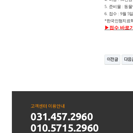
5.
준비물
:
동물
6.
접수
: 9
월 5
*
한국인형치료학
▶
접수 바로
이전글
다음
고객센터 이용안내
031.457.2960
010.5715.2960