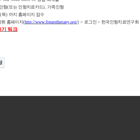
인형
(
또는 인형치료카드
)
,
가족인형
일
(목
)
까지 홈페이지 접수
회 홈페이지
(
http://www.figuretherapy.org/
) >
로그인
>
한국인형치료연구회
가기 링크
글