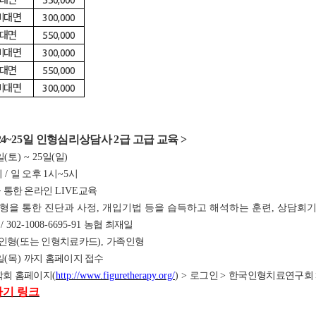
대면
550,000
비대면
300,000
대면
550,000
비대면
300,000
대면
550,000
비대면
300,000
4
~25
일 인형심리상담사
2
급 고
급 교육
>
일
(
토
) ~ 25
일
(
일
)
시
/
일 오후
1
시
~5
시
 통한 온라인
LIVE
교육
인형을 통한 진단과 사정, 개입기법 등을 습득하고 해석하는 훈련, 상담회
원
/ 302-1008-6695-91
농협 최재일
인형
(
또는 인형치료카드
)
,
가족인형
일
(
목
)
까지 홈페이지 접수
회 홈페이지
(
http://www.figuretherapy.org/
) >
로그인
>
한국인형치료연구회
가기 링크