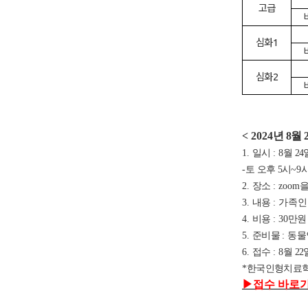
고급
심화1
심화2
< 2024
년 8
월 2
1.
일시
: 8
월 24
-
토 오후
5
시
~9
2.
장소
: zoom
을
3.
내용
: 가족
4.
비용
: 30
만
5.
준비물
:
동물
6.
접수
: 8
월 22
*
한국인형치료학
▶
접수 바로