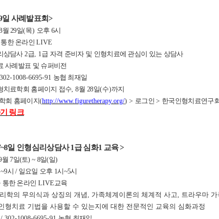
9
일 사례발표회
>
8
월
29
일
(목
)
오후 6
시
 통한 온라인
LIVE
리상담사
2
급
, 1
급 자격 준비자 및 인형치료에 관심이 있는 상담사
 사례발표 및 슈퍼비전
 302-1008-6695-91
농협 최재일
형치료학회 홈페이지 접수
, 8
월
28
일
(수
)
까지
학회 홈페이지
(
http://www.figuretherapy.org/
) >
로그인
>
한국인형치료연구
기 링크
7~8
일 인형심리상담사
1
급 심화1
교육
>
9월 7일(토) ~ 8일(일)
~9시 / 일요일 오후 1시~5시
 통한 온라인
LIVE
교육
심리학의 무의식과 상징의 개념, 가족체계이론의 체계적 사고, 트라우마 
인형치료 기법을 사용할 수 있는지에 대한 전문적인 교육의 심화과정
원
/ 302-1008-6695-91
농협 최재일