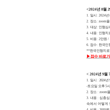
<2024
년 8
월
2
1.
일시
: 2024
년 
2.
장소
: zoom
을
3.
대상
:
인형심
4.
내용
:
인형치료
5.
비용
: 2
만원
/
6.
접수
:
한국인
**
한국인형치료
▶
접수 바로가
< 2024
년 9
월
1.
일시 : 2024년 
-토요일 오후 5시
2.
장소
: zoom
을
3.
내용
: 심층
속에서 어떻게 
4.
비용
: 30
만