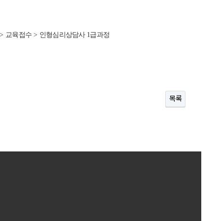
>
교육접수
>
인형심리상담사
1
급과정
목록