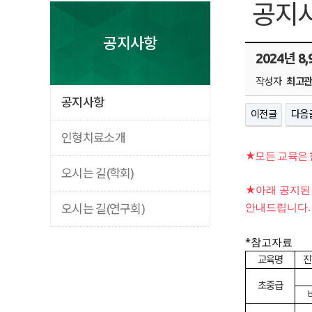
공지
공지사항
2024년 
작성자
최고
공지사항
이전글
다음
인형치료소개
★모든 교육은
오시는 길(학회)
★아래 공지된
안내드립니다.
오시는 길(연구회)
*참고자료
교육명
진
초중급